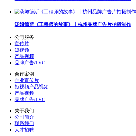
汤姆德斯《工程师的故事》丨杭州品牌广告片拍摄制作
公司服务
宣传片
短视频
产品视频
品牌广告/TVC
合作案例
企业宣传片
短视频产品视频
产品视频
品牌广告/TVC
关于我们
公司简介
联系我们
人才招聘