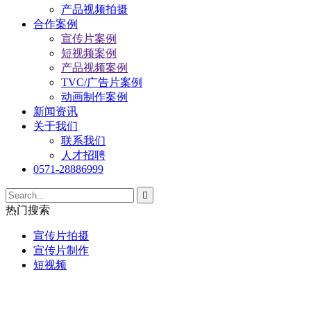
产品视频拍摄
合作案例
宣传片案例
短视频案例
产品视频案例
TVC/广告片案例
动画制作案例
新闻资讯
关于我们
联系我们
人才招聘
0571-28886999

热门搜索
宣传片拍摄
宣传片制作
短视频