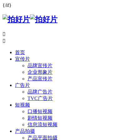
{/if}


首页
宣传片
品牌宣传片
企业形象片
产品宣传片
广告片
品牌广告片
TVC广告片
短视频
口播短视频
剧情短视频
信息流短视频
产品拍摄
产品平面拍摄